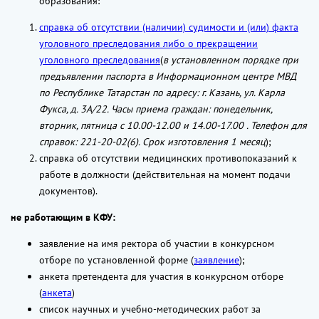
образования:
справка об отсутствии (наличии) судимости и (или) факта
уголовного преследования либо о прекращении
уголовного преследования
(
в установленном порядке при
предъявлении паспорта в Информационном центре МВД
по Республике Татарстан по адресу: г. Казань, ул. Карла
Фукса, д. 3А/22. Часы приема граждан: понедельник,
вторник, пятница с 10.00-12.00 и 14.00-17.00 . Телефон для
справок: 221-20-02(6). Срок изготовления 1 месяц
);
справка об отсутствии медицинских противопоказаний к
работе в должности (действительная на момент подачи
документов).
не работающим в КФУ:
заявление на имя ректора об участии в конкурсном
отборе по установленной форме (
заявление
);
анкета претендента для участия в конкурсном отборе
(
анкета
)
список научных и учебно-методических работ за