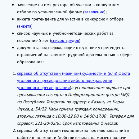
заявление на имя ректора об участии в конкурсном
отборе по установленной форме (
заявление
);
анкета претендента для участия в конкурсном отборе
(
анкета
)
список научных и учебно-методических работ за
последние 5 лет (
список трудов
);
документы, подтверждающие отсутствие у претендента
ограничений на занятие трудовой деятельностью в сфере
образования:
справка об отсутствии (наличии) судимости и (или) факта
уголовного преследования либо о прекращении
уголовного преследования
(
в установленном порядке при
предъявлении паспорта в Информационном центре МВД
по Республике Татарстан по адресу: г. Казань, ул. Карла
Фукса, д. 3А/22. Часы приема граждан: понедельник,
вторник, пятница с 10.00-12.00 и 14.00-17.00 . Телефон для
справок: 221-20-02(6). Срок изготовления 1 месяц
);
справка об отсутствии медицинских противопоказаний к
работе в должности (действительная на момент подачи