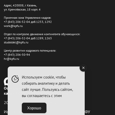
Адрес, 420008, г. Казань,
ул. Кремлёвская, 18 корп. 4
Приемная зона Управления кадров:
+7 (843) 206-52-04 доб.1253, 1292
work@kpfu.ru
Отдел по контролю движения контингента обучающихся:
+7 (843) 206-52-04 доб.1289, 1263
studotdel@kpfu.ru
Центр развития кадрового потенциала:
+7 (843) 206-50-94
hr@kpfu.ru
Используем cookie, чтобы
собирать аналитику и делать
Официальный
Канал в MAX
сайт лучше. Пользуясь сайтом,
канал КФУ в MAX
"КФУ для своих"
вы соглашаетесь с этим
2026 © Все права защищены.
Хорошо
Источник изображений и фото - фотобанк КФУ