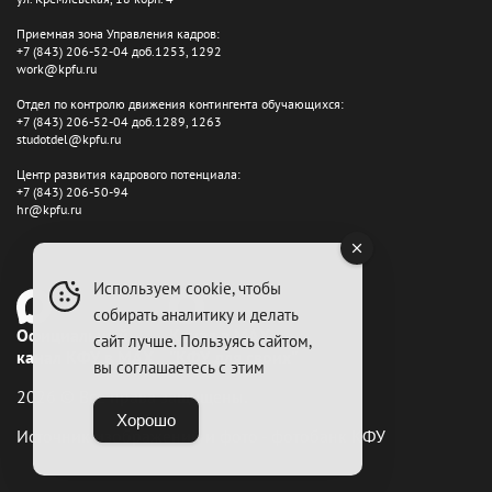
Приемная зона Управления кадров:
+7 (843) 206-52-04 доб.1253, 1292
work@kpfu.ru
Отдел по контролю движения контингента обучающихся:
+7 (843) 206-52-04 доб.1289, 1263
studotdel@kpfu.ru
Центр развития кадрового потенциала:
+7 (843) 206-50-94
hr@kpfu.ru
Используем cookie, чтобы
собирать аналитику и делать
Официальный
Канал в MAX
сайт лучше. Пользуясь сайтом,
канал КФУ в MAX
"КФУ для своих"
вы соглашаетесь с этим
2026 © Все права защищены.
Хорошо
Источник изображений и фото - фотобанк КФУ