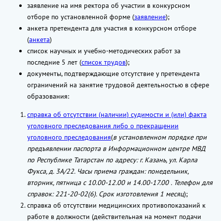
заявление на имя ректора об участии в конкурсном
отборе по установленной форме (
заявление
);
анкета претендента для участия в конкурсном отборе
(
анкета
)
список научных и учебно-методических работ за
последние 5 лет (
список трудов
);
документы, подтверждающие отсутствие у претендента
ограничений на занятие трудовой деятельностью в сфере
образования:
справка об отсутствии (наличии) судимости и (или) факта
уголовного преследования либо о прекращении
уголовного преследования
(
в установленном порядке при
предъявлении паспорта в Информационном центре МВД
по Республике Татарстан по адресу: г. Казань, ул. Карла
Фукса, д. 3А/22. Часы приема граждан: понедельник,
вторник, пятница с 10.00-12.00 и 14.00-17.00 . Телефон для
справок: 221-20-02(6). Срок изготовления 1 месяц
);
справка об отсутствии медицинских противопоказаний к
работе в должности (действительная на момент подачи