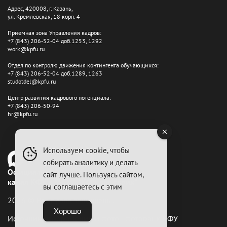
Адрес, 420008, г. Казань,
ул. Кремлёвская, 18 корп. 4
Приемная зона Управления кадров:
+7 (843) 206-52-04 доб.1253, 1292
work@kpfu.ru
Отдел по контролю движения контингента обучающихся:
+7 (843) 206-52-04 доб.1289, 1263
studotdel@kpfu.ru
Центр развития кадрового потенциала:
+7 (843) 206-50-94
hr@kpfu.ru
Используем cookie, чтобы
собирать аналитику и делать
Официальный
Канал в MAX
сайт лучше. Пользуясь сайтом,
канал КФУ в MAX
"КФУ для своих"
вы соглашаетесь с этим
2026 © Все права защищены.
Хорошо
Источник изображений и фото - фотобанк КФУ