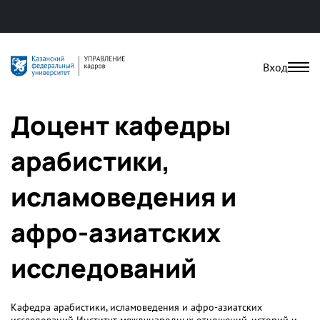
Вход
Доцент кафедры
арабистики,
исламоведения и
афро-азиатских
исследований
Кафедра арабистики, исламоведения и афро-азиатских
исследований Институт международных отношений, историй и