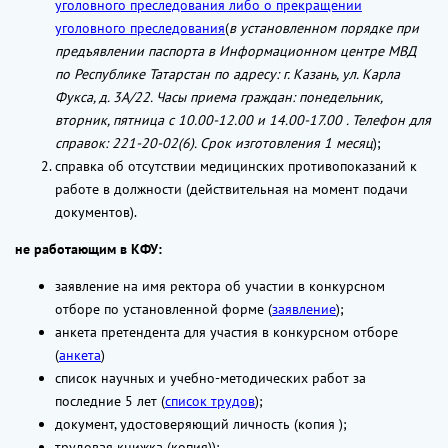
уголовного преследования либо о прекращении
уголовного преследования
(
в установленном порядке при
предъявлении паспорта в Информационном центре МВД
по Республике Татарстан по адресу: г. Казань, ул. Карла
Фукса, д. 3А/22. Часы приема граждан: понедельник,
вторник, пятница с 10.00-12.00 и 14.00-17.00 . Телефон для
справок: 221-20-02(6). Срок изготовления 1 месяц
);
справка об отсутствии медицинских противопоказаний к
работе в должности (действительная на момент подачи
документов).
не работающим в КФУ:
заявление на имя ректора об участии в конкурсном
отборе по установленной форме (
заявление
);
анкета претендента для участия в конкурсном отборе
(
анкета
)
список научных и учебно-методических работ за
последние 5 лет (
список трудов
);
документ, удостоверяющий личность (копия );
трудовая книжка (копия));