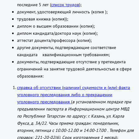
последние 5 лет (
список трудов
);
документ, удостоверяющий личность (копия );
трудовая книжка (копия));
диплом о высшем образовании (копия);
диплом кандидата/доктора наук (копия);
аттестат доцента/профессора (копия);
другие документы, подтверждающие соответствие
кандидата квалификационным требованиям;
документы, подтверждающие отсутствие у претендента
ограничений на занятие трудовой деятельностью в сфере
образования:
справка об отсутствии (наличии) судимости и (или) факта
уголовного преследования либо о прекращении
уголовного преследования
(
в установленном порядке при
предъявлении паспорта в Информационном центре МВД
по Республике Татарстан по адресу: г. Казань, ул. Карла
Фукса, д. 3А/22. Часы приема граждан: понедельник,
вторник, пятница с 10.00-12.00 и 14.00-17.00 . Телефон для
справок: 221-20-02(6). Срок изготовления 1 месяц
);