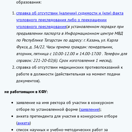
образования:
справка об отсутствии (наличии) судимости и (или) факта
уголовного преследования либо о прекращении
уголовного преследования
(
в установленном порядке при
предъявлении паспорта в Информационном центре МВД
по Республике Татарстан по адресу: г. Казань, ул. Карла
Фукса, д. 3А/22. Часы приема граждан: понедельник,
вторник, пятница с 10.00-12.00 и 14.00-17.00 . Телефон для
справок: 221-20-02(6). Срок изготовления 1 месяц
);
справка об отсутствии медицинских противопоказаний к
работе в должности (действительная на момент подачи
документов).
не работающим в КФУ:
заявление на имя ректора об участии в конкурсном
отборе по установленной форме (
заявление
);
анкета претендента для участия в конкурсном отборе
(
анкета
)
список научных и учебно-методических работ за