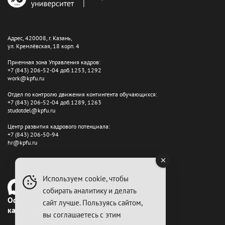
Адрес, 420008, г. Казань,
ул. Кремлёвская, 18 корп. 4
Приемная зона Управления кадров:
+7 (843) 206-52-04 доб.1253, 1292
work@kpfu.ru
Отдел по контролю движения контингента обучающихся:
+7 (843) 206-52-04 доб.1289, 1263
studotdel@kpfu.ru
Центр развития кадрового потенциала:
+7 (843) 206-50-94
hr@kpfu.ru
Используем cookie, чтобы
собирать аналитику и делать
Официальный
Канал в MAX
сайт лучше. Пользуясь сайтом,
канал КФУ в MAX
"КФУ для своих"
вы соглашаетесь с этим