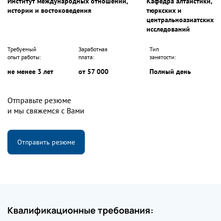
Институт международных отношений,
Кафедра алтаистики,
истории и востоковедения
тюркских и
центральноазиатских
исследований
Требуемый
Заработная
Тип
опыт работы:
плата:
занятости:
не менее 3 лет
от 57 000
Полный день
Отправьте резюме
и мы свяжемся с Вами
Отправить резюме
Квалификационные требования: