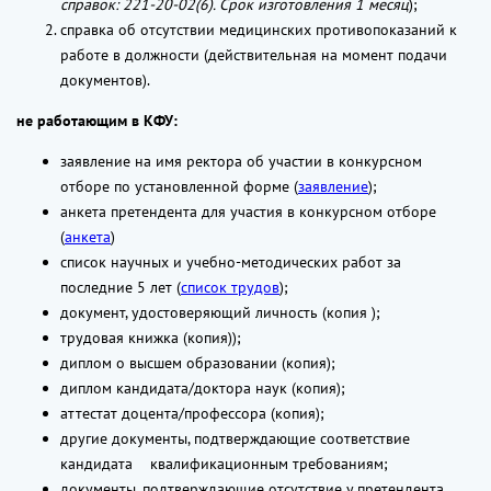
справок: 221-20-02(6). Срок изготовления 1 месяц
);
справка об отсутствии медицинских противопоказаний к
работе в должности (действительная на момент подачи
документов).
не работающим в КФУ:
заявление на имя ректора об участии в конкурсном
отборе по установленной форме (
заявление
);
анкета претендента для участия в конкурсном отборе
(
анкета
)
список научных и учебно-методических работ за
последние 5 лет (
список трудов
);
документ, удостоверяющий личность (копия );
трудовая книжка (копия));
диплом о высшем образовании (копия);
диплом кандидата/доктора наук (копия);
аттестат доцента/профессора (копия);
другие документы, подтверждающие соответствие
кандидата квалификационным требованиям;
документы, подтверждающие отсутствие у претендента