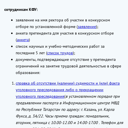
сотрудникам КФУ:
заявление на имя ректора об участии в конкурсном
отборе по установленной форме (
заявление
);
анкета претендента для участия в конкурсном отборе
(
анкета
)
список научных и учебно-методических работ за
последние 5 лет (
список трудов
);
документы, подтверждающие отсутствие у претендента
ограничений на занятие трудовой деятельностью в сфере
образования:
справка об отсутствии (наличии) судимости и (или) факта
уголовного преследования либо о прекращении
уголовного преследования
(
в установленном порядке при
предъявлении паспорта в Информационном центре МВД
по Республике Татарстан по адресу: г. Казань, ул. Карла
Фукса, д. 3А/22. Часы приема граждан: понедельник,
вторник, пятница с 10.00-12.00 и 14.00-17.00 . Телефон для