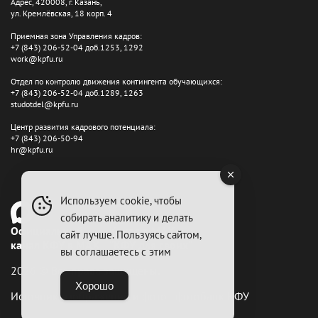
Адрес, 420008, г. Казань,
ул. Кремлёвская, 18 корп. 4
Приемная зона Управления кадров:
+7 (843) 206-52-04 доб.1253, 1292
work@kpfu.ru
Отдел по контролю движения контингента обучающихся:
+7 (843) 206-52-04 доб.1289, 1263
studotdel@kpfu.ru
Центр развития кадрового потенциала:
+7 (843) 206-50-94
hr@kpfu.ru
Используем cookie, чтобы
собирать аналитику и делать
Официальный
Канал в MAX
сайт лучше. Пользуясь сайтом,
канал КФУ в MAX
"КФУ для своих"
вы соглашаетесь с этим
2026 © Все права защищены.
Хорошо
Источник изображений и фото - фотобанк КФУ