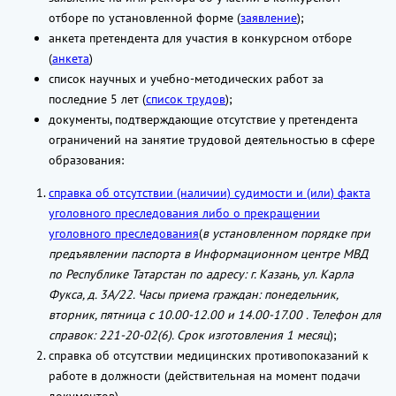
отборе по установленной форме (
заявление
);
анкета претендента для участия в конкурсном отборе
(
анкета
)
список научных и учебно-методических работ за
последние 5 лет (
список трудов
);
документы, подтверждающие отсутствие у претендента
ограничений на занятие трудовой деятельностью в сфере
образования:
справка об отсутствии (наличии) судимости и (или) факта
уголовного преследования либо о прекращении
уголовного преследования
(
в установленном порядке при
предъявлении паспорта в Информационном центре МВД
по Республике Татарстан по адресу: г. Казань, ул. Карла
Фукса, д. 3А/22. Часы приема граждан: понедельник,
вторник, пятница с 10.00-12.00 и 14.00-17.00 . Телефон для
справок: 221-20-02(6). Срок изготовления 1 месяц
);
справка об отсутствии медицинских противопоказаний к
работе в должности (действительная на момент подачи
документов).