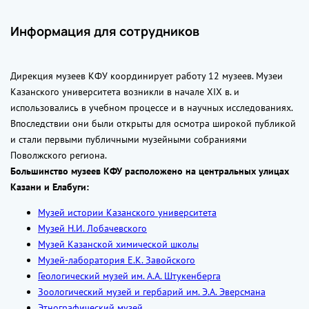
Информация для сотрудников
Дирекция музеев КФУ координирует работу 12 музеев. Музеи
Казанского университета возникли в начале XIX в. и
использовались в учебном процессе и в научных исследованиях.
Впоследствии они были открыты для осмотра широкой публикой
и стали первыми публичными музейными собраниями
Поволжского региона.
Большинство музеев КФУ расположено на центральных улицах
Казани и Елабуги:
Музей истории Казанского университета
Музей Н.И. Лобачевского
Музей Казанской химической школы
Музей-лаборатория Е.К.
Завойского
Геологический музей им. А.А.
Штукенберга
Зоологический музей и гербарий им. Э.А.
Эверсмана
Этнографический музей