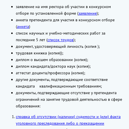
заявление на имя ректора об участии в конкурсном
отборе по установленной форме (
заявление
);
анкета претендента для участия в конкурсном отборе
(
анкета
)
список научных и учебно-методических работ за
последние 5 лет (
список трудов
);
документ, удостоверяющий личность (копия );
трудовая книжка (копия));
диплом о высшем образовании (копия);
диплом кандидата/доктора наук (копия);
аттестат доцента/профессора (копия);
другие документы, подтверждающие соответствие
кандидата квалификационным требованиям;
документы, подтверждающие отсутствие у претендента
ограничений на занятие трудовой деятельностью в сфере
образования:
справка об отсутствии (наличии) судимости и (или) факта
уголовного преследования либо о прекращении